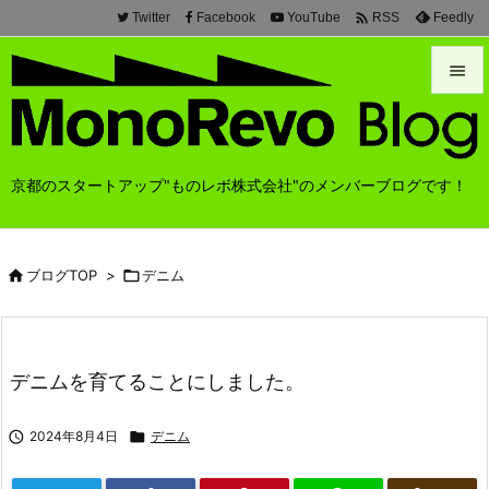

Twitter
Facebook
YouTube
Feedly
RSS


メニュ

京都のスタートアップ"ものレボ株式会社"のメンバーブログです！
前へ

次へ

ブログTOP
>

デニム

検索
デニムを育てることにしました。

2024年8月4日

デニム