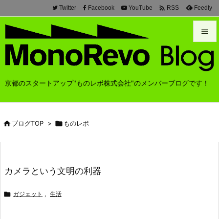

Twitter
Facebook
YouTube
Feedly
RSS


メニュ

京都のスタートアップ"ものレボ株式会社"のメンバーブログです！
前へ

次へ

ブログTOP
>

ものレボ

検索
カメラという文明の利器

ガジェット
,
生活