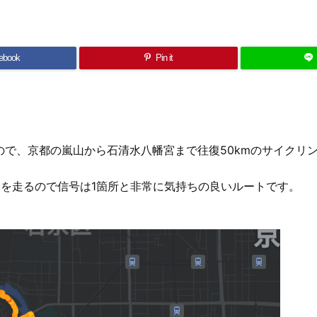
ebook
Pin it
ので、京都の嵐山から石清水八幡宮まで往復50kmのサイクリ
ドを走るので信号は1箇所と非常に気持ちの良いルートです。