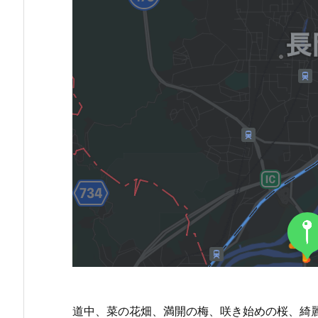
道中、菜の花畑、満開の梅、咲き始めの桜、綺