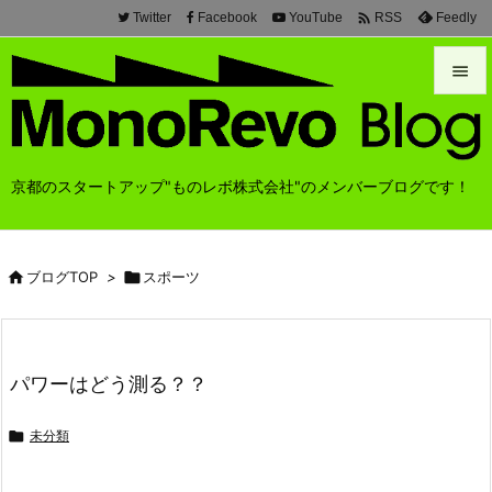

Twitter
Facebook
YouTube
Feedly
RSS


メニュ

京都のスタートアップ"ものレボ株式会社"のメンバーブログです！
前へ

次へ

ブログTOP
>

スポーツ

検索
パワーはどう測る？？

未分類