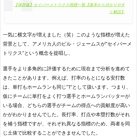
【保存版】セイバーメトリクス指標一覧【基本から分かりやす
く解説】
一気に横文字が増えました（笑）このような指標が増えた
背景として、アメリカ人のビル・ジェームスが”セイバーメ
トリクス”という概念を提唱し、
選手をより多角的に評価するために現在まで分析を進めて
きたことがあります。例えば、打率のもとになる安打数
は、単打もホームランも同じ”1”として扱います。つまり、
仮にチームに単打をよく打つ選手とホームランバッターが
いる場合、どちらの選手がチームの得点への貢献度が高い
かがわかりませんでした。長打率、打点や本塁打数がそれ
を補う指標ですが、それぞれ異なる指標のため、両者を同
じ土俵で比較することができませんでした。