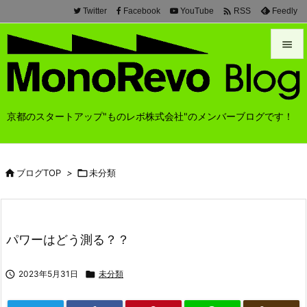

Twitter
Facebook
YouTube
Feedly
RSS


メニュ

京都のスタートアップ"ものレボ株式会社"のメンバーブログです！
前へ

次へ

ブログTOP
>

未分類

検索
パワーはどう測る？？

2023年5月31日

未分類