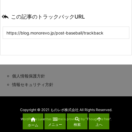

この記事のトラックバックURL
個人情報保護方針
情報セキュリティ方針
Copyright © 2021 ものレボ株式会社 All Rights Reserved.




WordPress Luxeritas Theme is provided by "
Thought is free
".
メニュー
検索
上へ
ホーム