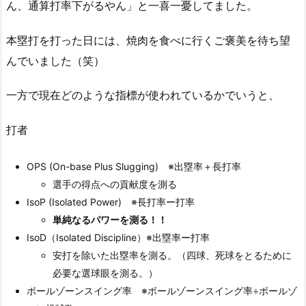
ん、通算打率下がるやん」と一喜一憂してました。
本塁打を打った日には、焼肉を食べに行くご褒美を待ち望
んでいました（笑）
一方で現在どのような指標が使われているかでいうと、
打者
OPS (On-base Plus Slugging) ※出塁率＋長打率
選手の得点への貢献度を測る
IsoP (Isolated Power) ※長打率ー打率
単純なるパワーを測る！！
IsoD（Isolated Discipline）※出塁率ー打率
安打を除いた出塁率を測る。（四球、死球をとるために
必要な選球眼を測る。）
ボールゾーンスイング率 ※ボールゾーンスイング率÷ボールゾ