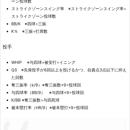
ーン投球数
ストライクゾーンスイング率 ※ストライクゾーンスイング率÷
ストライクゾーン投球数
BB/K ※四球÷三振
K％ ※三振÷打席数
投手
WHIP ※与四球+被安打÷イニング
QS ※先発投手が6回以上を投げるかつ、自責点3点以下に抑え
た回数
奪三振率（k/9）※奪三振数×9÷投球回
与四球率（BB/9） ※与四球×9÷投球回
K/BB ※奪三振数÷与四死球
被本塁打率（HR/9）※被本塁打×9÷投球回