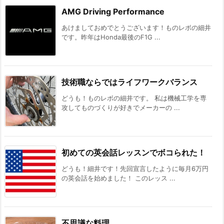
AMG Driving Performance
あけましておめでとうございます！ものレボの細井
です。昨年はHonda最後のF1G ...
技術職ならではライフワークバランス
どうも！ものレボの細井です。 私は機械工学を専
攻してものづくりが好きでメーカーの ...
初めての英会話レッスンでボコられた！
どうも！細井です！先回宣言したように毎月6万円
の英会話を始めました！ このレッス ...
不思議な料理