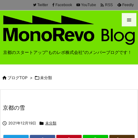

Twitter
Facebook
YouTube
Feedly
RSS


メニュ

京都のスタートアップ"ものレボ株式会社"のメンバーブログです！
前へ

次へ

ブログTOP
>

未分類

検索
京都の雪

2021年12月19日

未分類