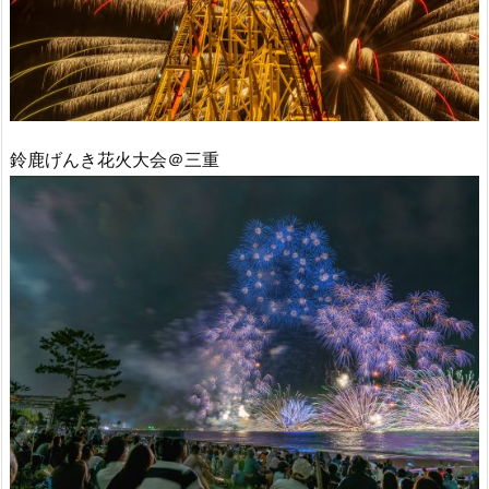
鈴鹿げんき花火大会＠三重