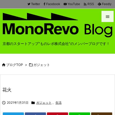

Twitter
Facebook
YouTube
Feedly
RSS


メニュ

京都のスタートアップ"ものレボ株式会社"のメンバーブログです！
前へ

次へ

ブログTOP
>

ガジェット

検索
花火

2021年1月31日

ガジェット
,
生活