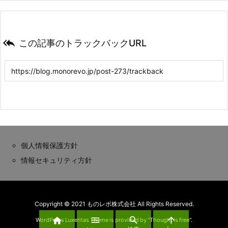

この記事のトラックバックURL
個人情報保護方針
情報セキュリティ方針
Copyright © 2021 ものレボ株式会社 All Rights Reserved.




WordPress Luxeritas Theme is provided by "
Thought is free
".