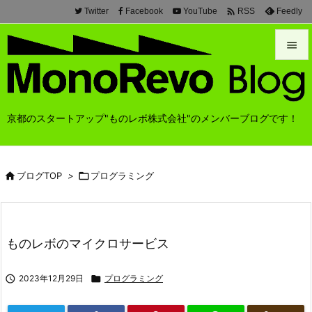

Twitter
Facebook
YouTube
Feedly
RSS


メニュ

京都のスタートアップ"ものレボ株式会社"のメンバーブログです！
前へ

次へ

ブログTOP
>

プログラミング

検索
ものレボのマイクロサービス

2023年12月29日

プログラミング