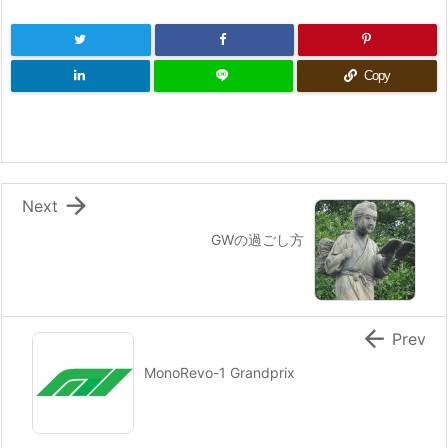
Copy

Next
GWの過ごし方

Prev
MonoRevo-1 Grandprix