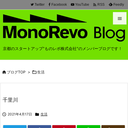

Twitter
Facebook
YouTube
Feedly
RSS


メニュ

京都のスタートアップ"ものレボ株式会社"のメンバーブログです！
前へ

次へ

ブログTOP
>

生活

検索
千里川

2021年4月17日

生活