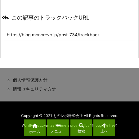

この記事のトラックバックURL
個人情報保護方針
情報セキュリティ方針
Copyright © 2021 ものレボ株式会社 All Rights Reserved.




WordPress Luxeritas Theme is provided by "
Thought is free
".
メニュー
検索
上へ
ホーム