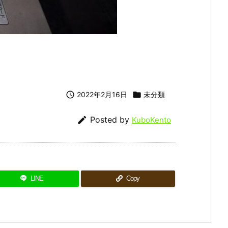

2022年2月16日

未分類

Posted by
KuboKento
LINE
Copy