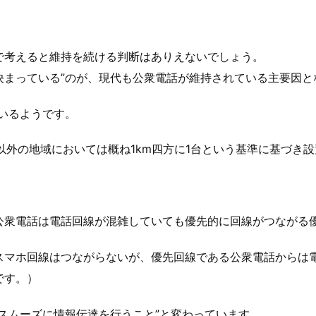
で考えると維持を続ける判断はありえないでしょう。
決まっている”のが、現代も公衆電話が維持されている主要因と
いるようです。
以外の地域においては概ね1km四方に1台という基準に基づき設
公衆電話は電話回線が混雑していても優先的に回線がつながる
スマホ回線はつながらないが、優先回線である公衆電話からは
です。）
スムーズに情報伝達を行うこと”と変わっています。