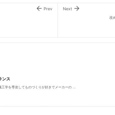


Prev
Next
改
ランス
工学を専攻してものづくりが好きでメーカーの ...