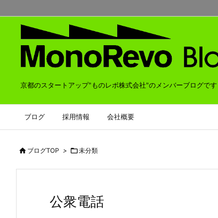
京都のスタートアップ"ものレボ株式会社"のメンバーブログです
ブログ
採用情報
会社概要

ブログTOP
>

未分類
公衆電話