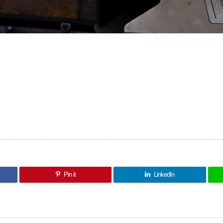
Pin it
LinkedIn