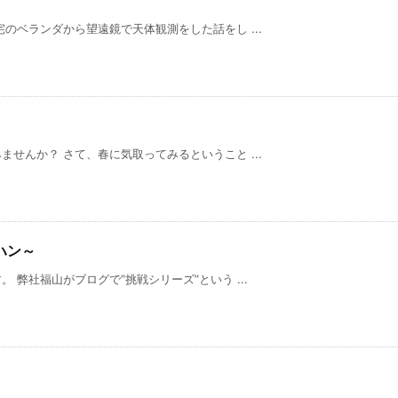
のベランダから望遠鏡で天体観測をした話をし ...
せんか？ さて、春に気取ってみるということ ...
ハン～
 弊社福山がブログで”挑戦シリーズ”という ...