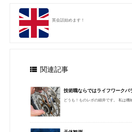
英会話始めます！

関連記事
技術職ならではライフワークバ
どうも！ものレボの細井です。 私は機械
天体観測