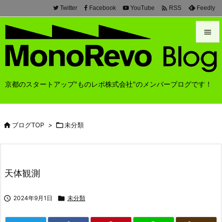

Twitter
Facebook
YouTube
Feedly
RSS


メニュ

京都のスタートアップ"ものレボ株式会社"のメンバーブログです！
前へ

次へ

ブログTOP
>

未分類

検索
天体観測

2024年9月1日

未分類