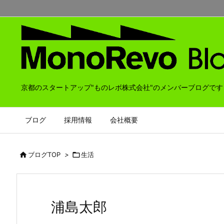
京都のスタートアップ"ものレボ株式会社"のメンバーブログです
ブログ
採用情報
会社概要

ブログTOP
>

生活
浦島太郎