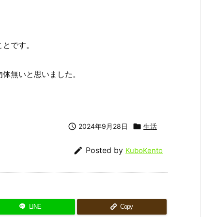
ことです。
勿体無いと思いました。

2024年9月28日

生活

Posted by
KuboKento
LINE
Copy