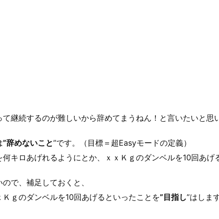
って継続するのが難しいから辞めてまうねん！と言いたいと思
は
”辞めないこと
”です。（目標＝超Easyモードの定義）
を何キロあげれるようにとか、ｘｘＫｇのダンベルを10回あげ
いので、補足しておくと、
Ｋｇのダンベルを10回あげるといったことを
”目指し
”はしま
。