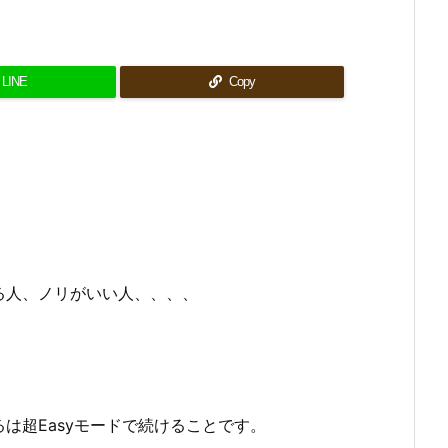
LINE
Copy
る人、ノリがいい人、、、、
は超Easyモードで続けることです。