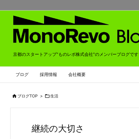
京都のスタートアップ"ものレボ株式会社"のメンバーブログです
ブログ
採用情報
会社概要

ブログTOP
>

生活
継続の大切さ