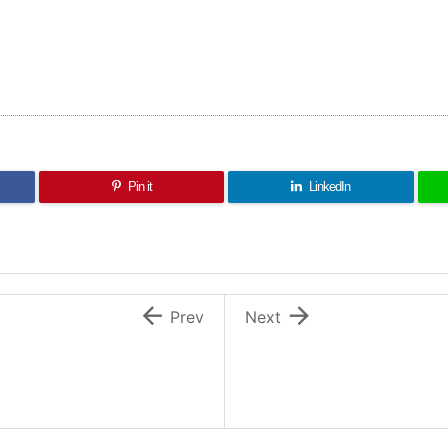
Pin it
LinkedIn


Prev
Next