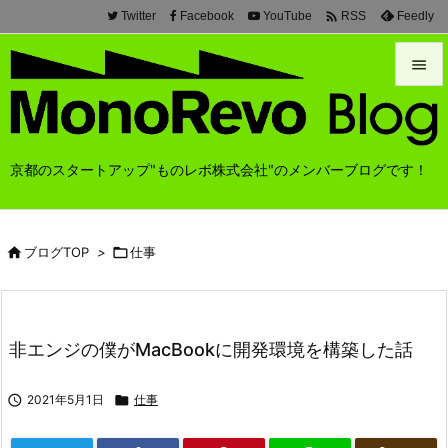

Twitter
Facebook
YouTube
Feedly
RSS


メニュ

京都のスタートアップ"ものレボ株式会社"のメンバーブログです！
前へ

次へ

ブログTOP
>

仕事

検索
非エンジの僕がMacBookに開発環境を構築した話

2021年5月1日

仕事