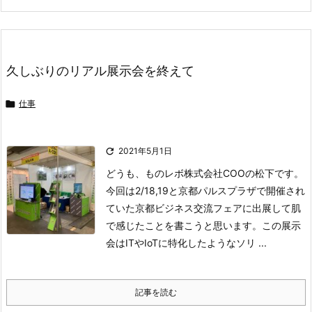
久しぶりのリアル展示会を終えて

仕事

2021年5月1日
どうも、ものレボ株式会社COOの松下です。
今回は2/18,19と京都パルスプラザで開催され
ていた京都ビジネス交流フェアに出展して肌
で感じたことを書こうと思います。
この展示
会はITやIoTに特化したようなソリ ...
記事を読む