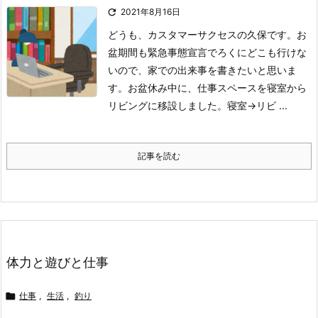

2021年8月16日
どうも、カスタマーサクセスの久保です。
お
盆期間も緊急事態宣言でろくにどこも行けな
いので、家での出来事を書きたいと思いま
す。
お盆休み中に、仕事スペースを寝室から
リビングに移設しました。
寝室→リビ ...
記事を読む
体力と遊びと仕事

仕事
,
生活
,
釣り