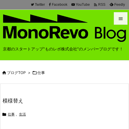

Twitter
Facebook
YouTube
Feedly
RSS


メニュ

京都のスタートアップ"ものレボ株式会社"のメンバーブログです！
前へ

次へ

ブログTOP
>

仕事

検索
模様替え

仕事
,
生活