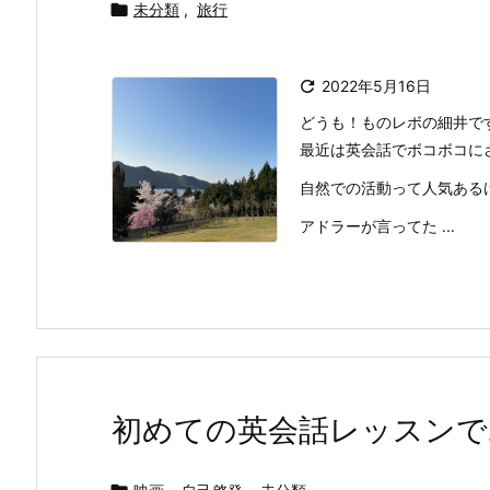

未分類
,
旅行

2022年5月16日
どうも！ものレボの細井で
最近は英会話でボコボコに
自然での活動って人気ある
アドラーが言ってた ...
初めての英会話レッスンで