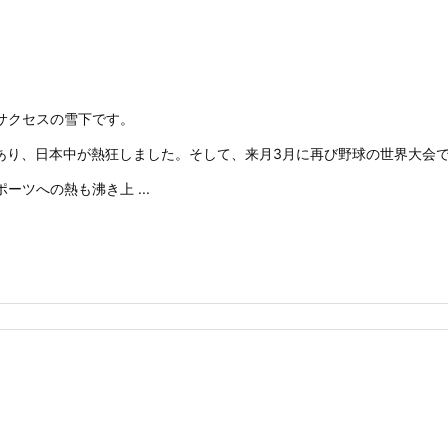
サクセスの雪下です。
があり、日本中が熱狂しました。そして、来月3月に再び野球の世界大会で
ーツへの熱も沸き上 ...