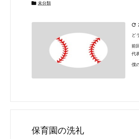

未分類

ど
前
代
僕
保育園の洗礼